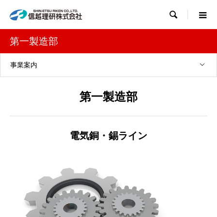

第一製造部
事業案内
第一製造部
電気銅・錫ライン